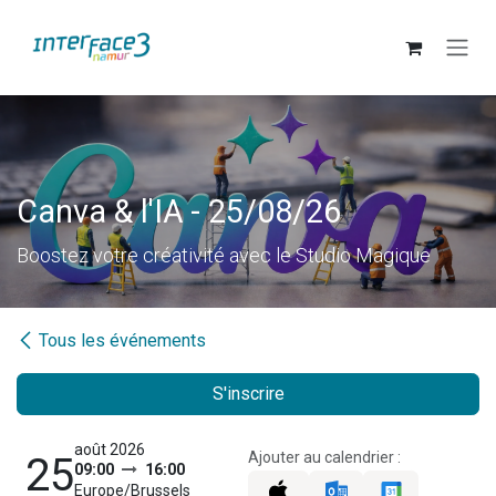
Se rendre au contenu
Canva & l'IA - 25/08/26
Boostez votre créativité avec le Studio Magique
Tous les événements
S'inscrire
août 2026
Ajouter au calendrier :
25
09:00
16:00
Europe/Brussels