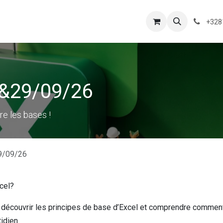
Box Numérique
Nos actions
+328
8&29/09/26
e les bases !
9/09/26
xcel?
r découvrir les principes de base d’Excel et comprendre commen
tidien.