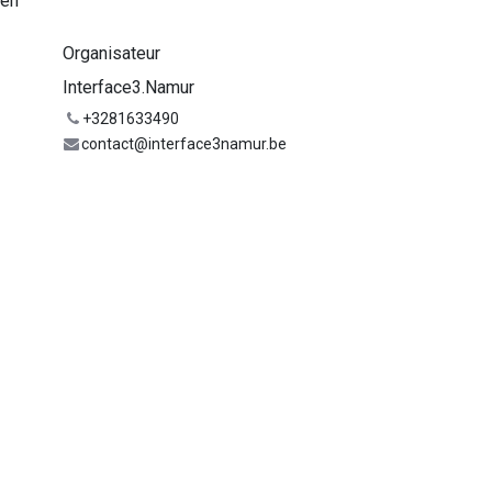
 en
Organisateur
Interface3.Namur
+3281633490
contact@interface3namur.be