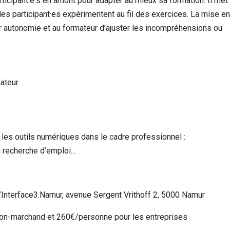
rticipant.e.s en amont pour adapter au mieux sa formation. Il met
s participant·es expérimentent au fil des exercices. La mise en
ur autonomie et au formateur d’ajuster les incompréhensions ou
nateur
 les outils numériques dans le cadre professionnel :
n recherche d’emploi…
’Interface3.Namur, avenue Sergent Vrithoff 2, 5000 Namur
non-marchand et 260€/personne pour les entreprises