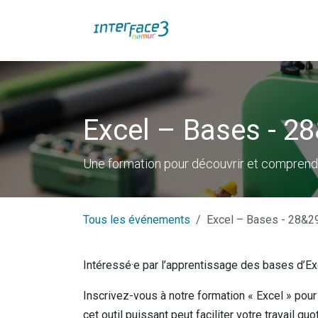
Se rendre au contenu
Formations FormaTIC
Excel – Bases - 2
Une formation pour découvrir et comprendr
Tous les événements
Excel – Bases - 28&2
Intéressé·e par l’apprentissage des bases d’E
Inscrivez-vous à notre formation « Excel » pou
cet outil puissant peut faciliter votre travail quo