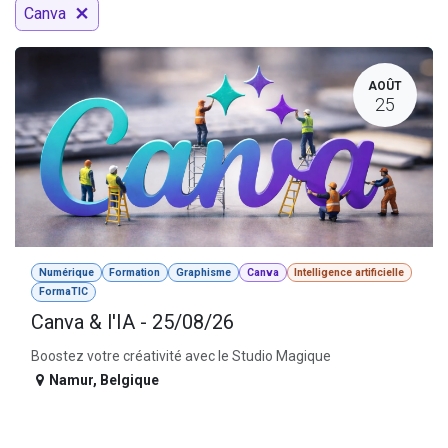
Canva
AOÛT
25
Numérique
Formation
Graphisme
Canva
Intelligence artificielle
FormaTIC
Canva & l'IA - 25/08/26
Boostez votre créativité avec le Studio Magique
Namur
,
Belgique