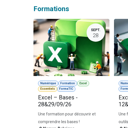
Formations
SEPT.
28
Numérique
Formation
Excel
Numé
Essentiels
FormaTIC
Form
Excel – Bases -
Exce
28&29/09/26
12&
Une formation pour découvrir et
Une f
comprendre les bases !
outil