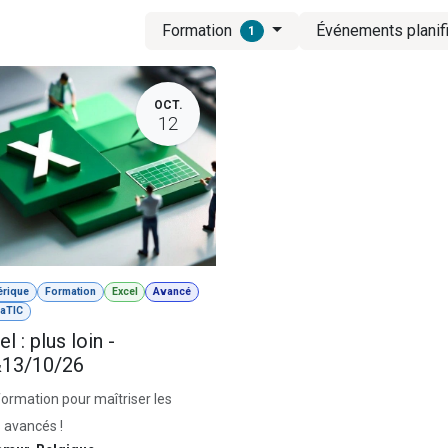
Formation
Événements planif
1
OCT.
12
rique
Formation
Excel
Avancé
aTIC
l : plus loin -
13/10/26
ormation pour maîtriser les
s avancés !