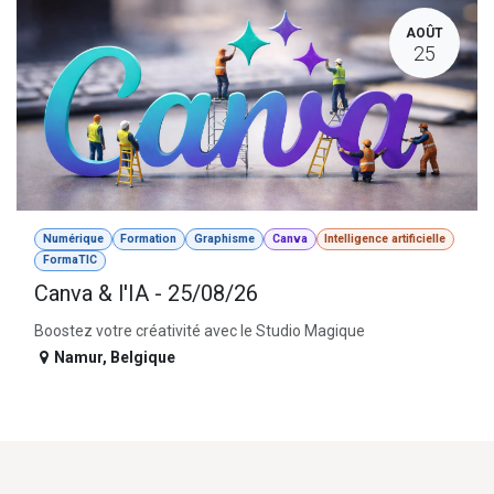
AOÛT
25
Numérique
Formation
Graphisme
Canva
Intelligence artificielle
FormaTIC
Canva & l'IA - 25/08/26
Boostez votre créativité avec le Studio Magique
Namur
,
Belgique