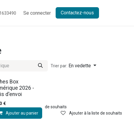
Contactez-nous
Se connecter
1633490
e
En vedette
Trier par:
ches Box
mérique 2026 -
is d'envoi
0
€
Ajouter à la liste de souhaits
Ajouter au panier
Ajouter à la liste de souhaits